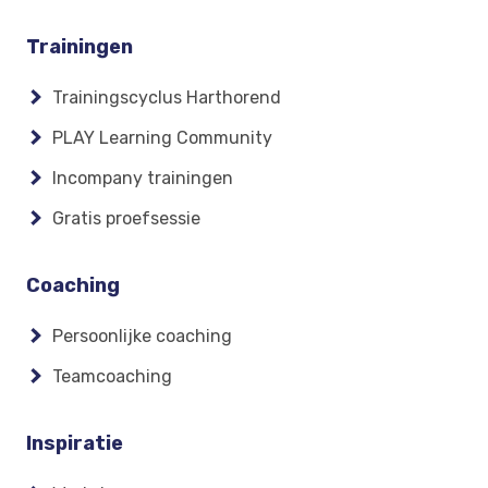
Footer
Trainingen
menu
Trainingscyclus Harthorend
PLAY Learning Community
Incompany trainingen
Gratis proefsessie
Coaching
Persoonlijke coaching
Teamcoaching
Inspiratie