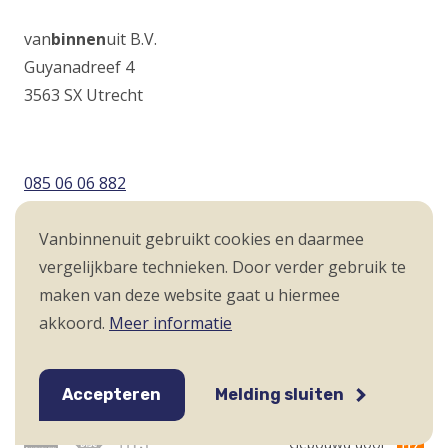
van
binnen
uit B.V.
Guyanadreef 4
3563 SX Utrecht
085 06 06 882
info@vanbinnenuit.nl
Vanbinnenuit gebruikt cookies en daarmee
vergelijkbare technieken. Door verder gebruik te
Volg ons op
maken van deze website gaat u hiermee
Volg
(Opens
Volg
(Opens
akkoord.
Meer informatie
Vanbinnenuit
in
Vanbinnenuit
in
Voet
op
a
op
a
Algemene voorwaarden
Disclaimer
Twitter
new
LinkedIn
new
Privacyverklaring
Accepteren
Melding sluiten
window)
window)
Gebouwd door