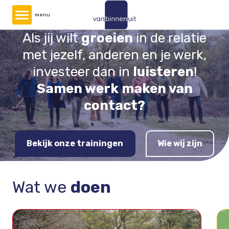
Overslaan
menu
en
naar
Als jij wilt
groeien
in de relatie
de
met jezelf, anderen en je werk,
inhoud
investeer dan in
luisteren
!
gaan
Samen werk maken van
contact?
Bekijk onze trainingen
Wie wij zijn
Wat we
doen