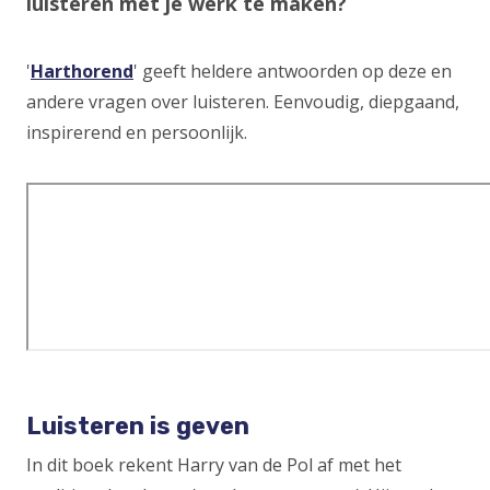
luisteren met je werk te maken?
'
Harthorend
(Opens
' geeft heldere antwoorden op deze en
andere vragen over luisteren. Eenvoudig, diepgaand,
in
inspirerend en persoonlijk.
a
new
window)
Luisteren is geven
In dit boek rekent Harry van de Pol af met het