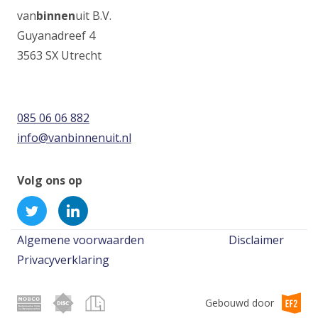
van
binnen
uit B.V.
Guyanadreef 4
3563 SX Utrecht
085 06 06 882
info@vanbinnenuit.nl
Volg ons op
Volg
(Opens
Volg
(Opens
Vanbinnenuit
in
Vanbinnenuit
in
Voet
op
a
op
a
Algemene voorwaarden
Disclaimer
Twitter
new
LinkedIn
new
Privacyverklaring
window)
window)
Gebouwd door
(Op
in