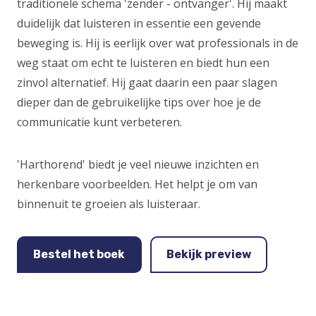
traditionele schema 'zender - ontvanger'. Hij maakt
duidelijk dat luisteren in essentie een gevende
beweging is. Hij is eerlijk over wat professionals in de
weg staat om echt te luisteren en biedt hun een
zinvol alternatief. Hij gaat daarin een paar slagen
dieper dan de gebruikelijke tips over hoe je de
communicatie kunt verbeteren.
'Harthorend' biedt je veel nieuwe inzichten en
herkenbare voorbeelden. Het helpt je om van
binnenuit te groeien als luisteraar.
Bestel het boek
(Opens
Bekijk preview
(Opens
in
in
a
a
new
new
window)
window)