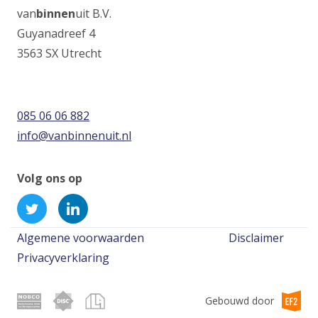
van
binnen
uit B.V.
Guyanadreef 4
3563 SX Utrecht
085 06 06 882
info@vanbinnenuit.nl
Volg ons op
Volg
(Opens
Volg
(Opens
Vanbinnenuit
in
Vanbinnenuit
in
Voet
op
a
op
a
Algemene voorwaarden
Disclaimer
Twitter
new
LinkedIn
new
Privacyverklaring
window)
window)
Gebouwd door
(Op
in