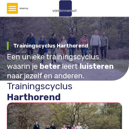
Overslaan
menu
en
naar
de
inhoud
gaan
Trainingscyclus Harthorend
Een unieke trainingscyclus
waarin je
beter
leert
luisteren
naar jezelf en anderen.
Trainingscyclus
Harthorend