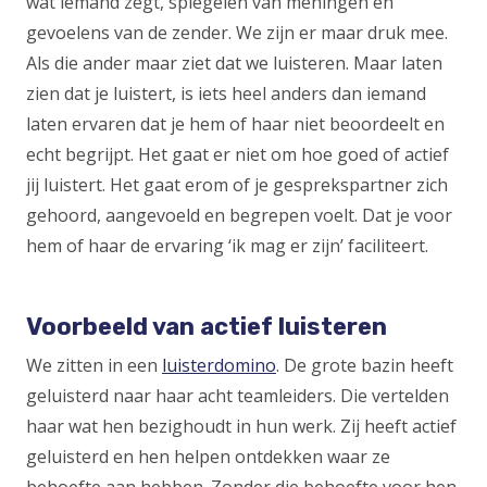
wat iemand zegt, spiegelen van meningen en
gevoelens van de zender. We zijn er maar druk mee.
Als die ander maar ziet dat we luisteren. Maar laten
zien dat je luistert, is iets heel anders dan iemand
laten ervaren dat je hem of haar niet beoordeelt en
echt begrijpt. Het gaat er niet om hoe goed of actief
jij luistert. Het gaat erom of je gesprekspartner zich
gehoord, aangevoeld en begrepen voelt. Dat je voor
hem of haar de ervaring ‘ik mag er zijn’ faciliteert.
Voorbeeld van actief luisteren
We zitten in een
luisterdomino
(Opens
. De grote bazin heeft
geluisterd naar haar acht teamleiders. Die vertelden
in
haar wat hen bezighoudt in hun werk. Zij heeft actief
a
geluisterd en hen helpen ontdekken waar ze
new