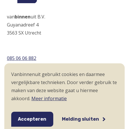
van
binnen
uit B.V.
Guyanadreef 4
3563 SX Utrecht
085 06 06 882
info@vanbinnenuit.nl
Vanbinnenuit gebruikt cookies en daarmee
vergelijkbare technieken. Door verder gebruik te
Volg ons op
maken van deze website gaat u hiermee
Volg
(Opens
Volg
(Opens
akkoord.
Meer informatie
Vanbinnenuit
in
Vanbinnenuit
in
Voet
op
a
op
a
Algemene voorwaarden
Disclaimer
Twitter
new
LinkedIn
new
Privacyverklaring
Accepteren
Melding sluiten
window)
window)