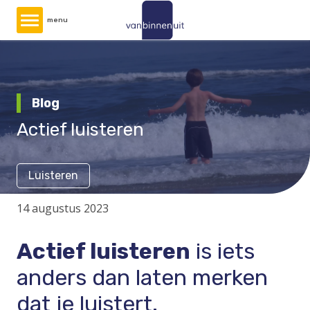
Overslaan
menu
en
naar
de
inhoud
Blog
gaan
Actief luisteren
Luisteren
14 augustus 2023
Actief luisteren
is iets
anders dan laten merken
dat je luistert.