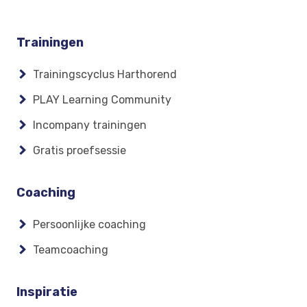
Footer
Trainingen
menu
Trainingscyclus Harthorend
PLAY Learning Community
Incompany trainingen
Gratis proefsessie
Coaching
Persoonlijke coaching
Teamcoaching
Inspiratie