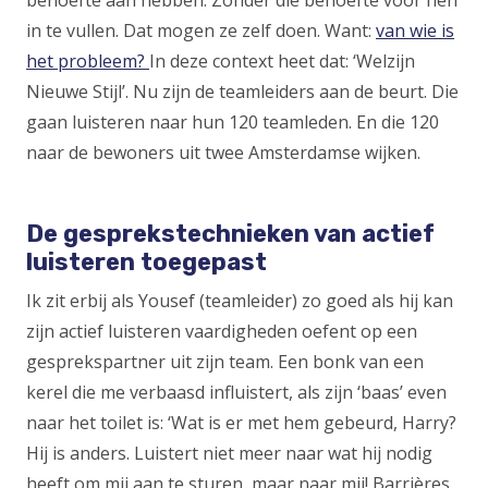
behoefte aan hebben. Zonder die behoefte voor hen
window)
in te vullen. Dat mogen ze zelf doen. Want:
van wie is
het probleem?
(Opens
In deze context heet dat: ‘Welzijn
Nieuwe Stijl’. Nu zijn de teamleiders aan de beurt. Die
in
gaan luisteren naar hun 120 teamleden. En die 120
a
naar de bewoners uit twee Amsterdamse wijken.
new
window)
De gesprekstechnieken van actief
luisteren toegepast
Ik zit erbij als Yousef (teamleider) zo goed als hij kan
zijn actief luisteren vaardigheden oefent op een
gesprekspartner uit zijn team. Een bonk van een
kerel die me verbaasd influistert, als zijn ‘baas’ even
naar het toilet is: ‘Wat is er met hem gebeurd, Harry?
Hij is anders. Luistert niet meer naar wat hij nodig
heeft om mij aan te sturen, maar naar mij! Barrières