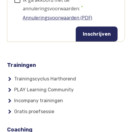
annuleringsvoorwaarden:
Annuleringsvoorwaarden (PDF)
(Opens
in
a
Inschrijven
new
window)
Footer
Trainingen
menu
Trainingscyclus Harthorend
PLAY Learning Community
Incompany trainingen
Gratis proefsessie
Coaching