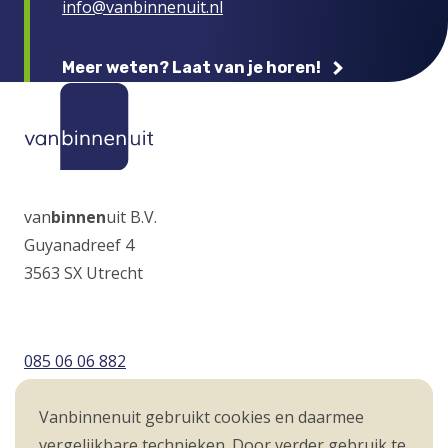
info@vanbinnenuit.nl
Meer weten? Laat van je horen!
van
binnen
uit B.V.
Guyanadreef 4
3563 SX Utrecht
085 06 06 882
info@vanbinnenuit.nl
Vanbinnenuit gebruikt cookies en daarmee
vergelijkbare technieken. Door verder gebruik te